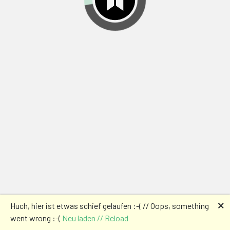
🗙
Huch, hier ist etwas schief gelaufen :-( // Oops, something
went wrong :-(
Neu laden // Reload