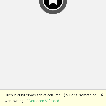
🗙
Huch, hier ist etwas schief gelaufen :-( // Oops, something
went wrong :-(
Neu laden // Reload