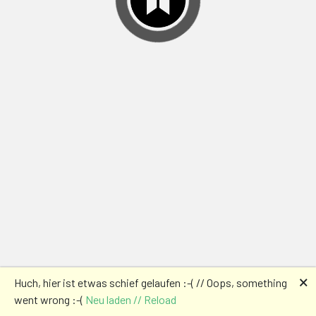
🗙
Huch, hier ist etwas schief gelaufen :-( // Oops, something
went wrong :-(
Neu laden // Reload