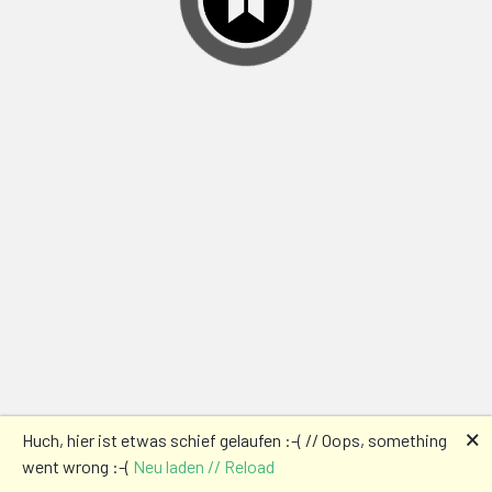
🗙
Huch, hier ist etwas schief gelaufen :-( // Oops, something
went wrong :-(
Neu laden // Reload