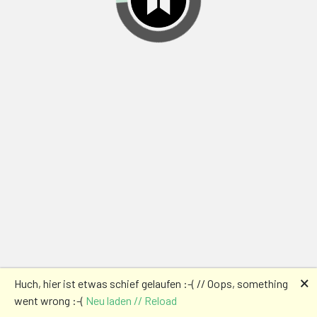
🗙
Huch, hier ist etwas schief gelaufen :-( // Oops, something
went wrong :-(
Neu laden // Reload