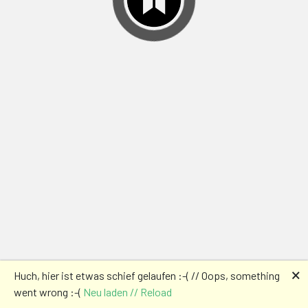
🗙
Huch, hier ist etwas schief gelaufen :-( // Oops, something
went wrong :-(
Neu laden // Reload