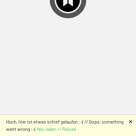
🗙
Huch, hier ist etwas schief gelaufen :-( // Oops, something
went wrong :-(
Neu laden // Reload