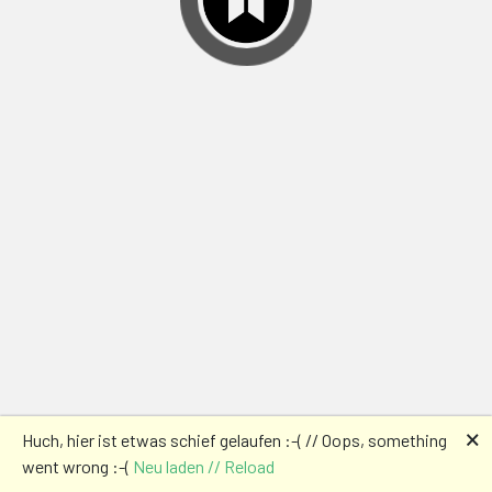
🗙
Huch, hier ist etwas schief gelaufen :-( // Oops, something
went wrong :-(
Neu laden // Reload