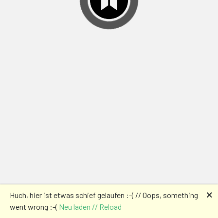
🗙
Huch, hier ist etwas schief gelaufen :-( // Oops, something
went wrong :-(
Neu laden // Reload