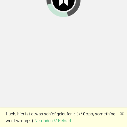
🗙
Huch, hier ist etwas schief gelaufen :-( // Oops, something
went wrong :-(
Neu laden // Reload