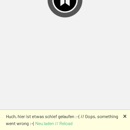
🗙
Huch, hier ist etwas schief gelaufen :-( // Oops, something
went wrong :-(
Neu laden // Reload