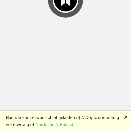
🗙
Huch, hier ist etwas schief gelaufen :-( // Oops, something
went wrong :-(
Neu laden // Reload