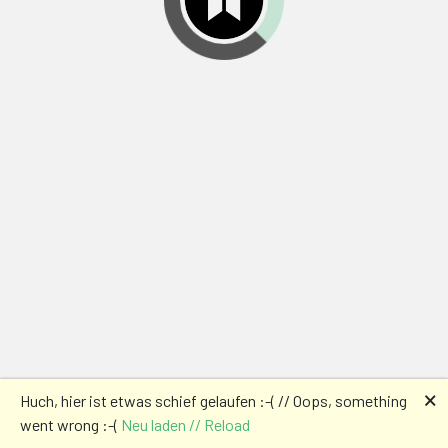
🗙
Huch, hier ist etwas schief gelaufen :-( // Oops, something
went wrong :-(
Neu laden // Reload