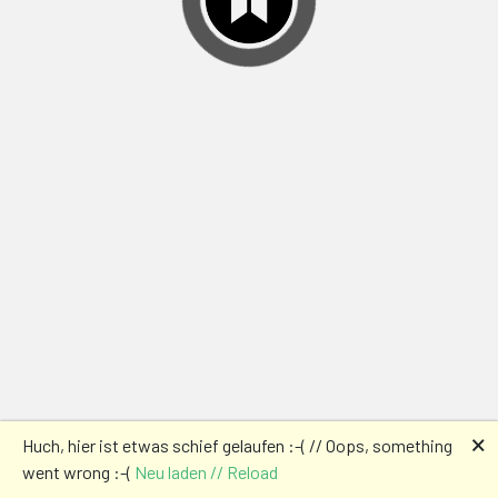
🗙
Huch, hier ist etwas schief gelaufen :-( // Oops, something
went wrong :-(
Neu laden // Reload