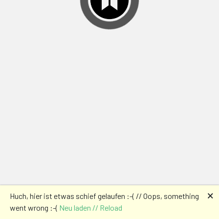
🗙
Huch, hier ist etwas schief gelaufen :-( // Oops, something
went wrong :-(
Neu laden // Reload