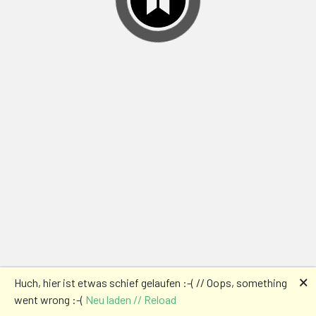
🗙
Huch, hier ist etwas schief gelaufen :-( // Oops, something
went wrong :-(
Neu laden // Reload