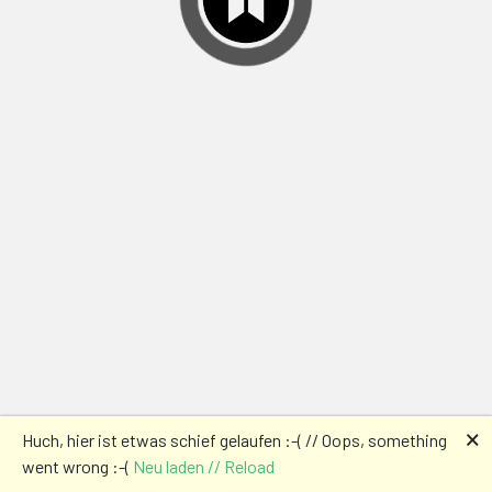
🗙
Huch, hier ist etwas schief gelaufen :-( // Oops, something
went wrong :-(
Neu laden // Reload