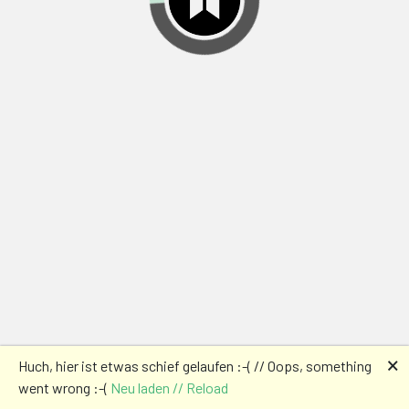
🗙
Huch, hier ist etwas schief gelaufen :-( // Oops, something
went wrong :-(
Neu laden // Reload