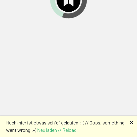
🗙
Huch, hier ist etwas schief gelaufen :-( // Oops, something
went wrong :-(
Neu laden // Reload