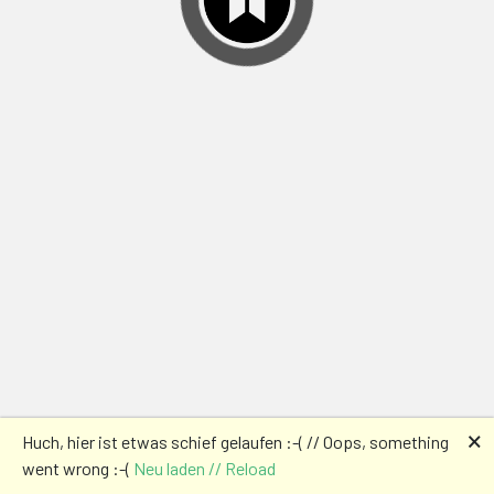
🗙
Huch, hier ist etwas schief gelaufen :-( // Oops, something
went wrong :-(
Neu laden // Reload