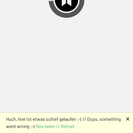
🗙
Huch, hier ist etwas schief gelaufen :-( // Oops, something
went wrong :-(
Neu laden // Reload