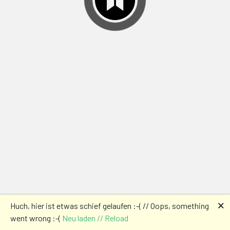
🗙
Huch, hier ist etwas schief gelaufen :-( // Oops, something
went wrong :-(
Neu laden // Reload