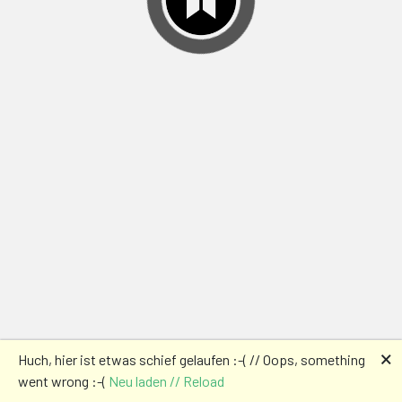
🗙
Huch, hier ist etwas schief gelaufen :-( // Oops, something
went wrong :-(
Neu laden // Reload