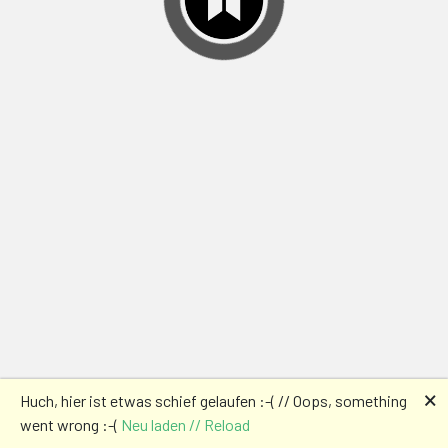
🗙
Huch, hier ist etwas schief gelaufen :-( // Oops, something
went wrong :-(
Neu laden // Reload