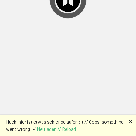
🗙
Huch, hier ist etwas schief gelaufen :-( // Oops, something
went wrong :-(
Neu laden // Reload