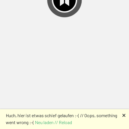
🗙
Huch, hier ist etwas schief gelaufen :-( // Oops, something
went wrong :-(
Neu laden // Reload