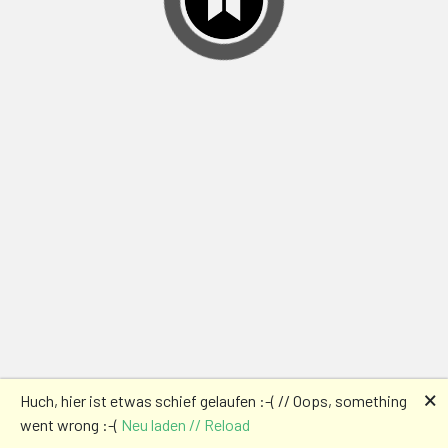
🗙
Huch, hier ist etwas schief gelaufen :-( // Oops, something
went wrong :-(
Neu laden // Reload