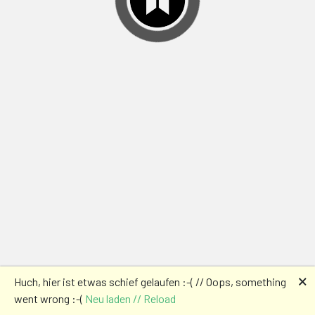
🗙
Huch, hier ist etwas schief gelaufen :-( // Oops, something
went wrong :-(
Neu laden // Reload