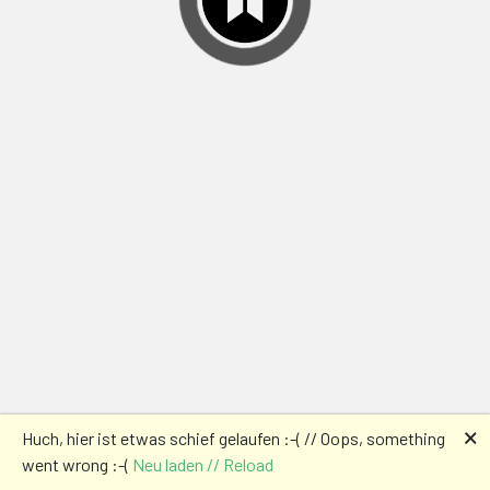
🗙
Huch, hier ist etwas schief gelaufen :-( // Oops, something
went wrong :-(
Neu laden // Reload