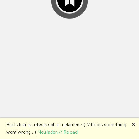
🗙
Huch, hier ist etwas schief gelaufen :-( // Oops, something
went wrong :-(
Neu laden // Reload