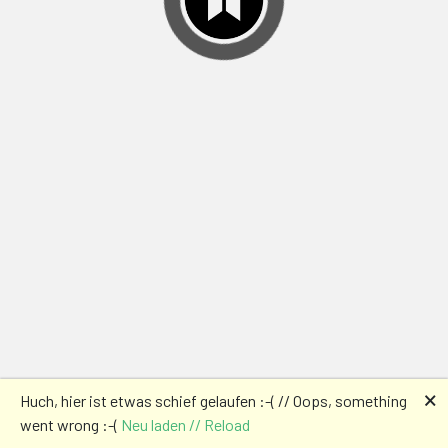
🗙
Huch, hier ist etwas schief gelaufen :-( // Oops, something
went wrong :-(
Neu laden // Reload