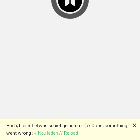
🗙
Huch, hier ist etwas schief gelaufen :-( // Oops, something
went wrong :-(
Neu laden // Reload