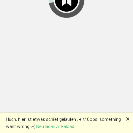
🗙
Huch, hier ist etwas schief gelaufen :-( // Oops, something
went wrong :-(
Neu laden // Reload