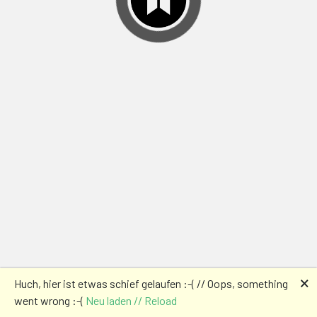
🗙
Huch, hier ist etwas schief gelaufen :-( // Oops, something
went wrong :-(
Neu laden // Reload