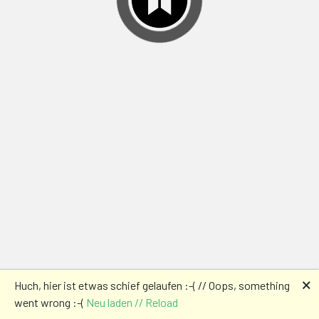
🗙
Huch, hier ist etwas schief gelaufen :-( // Oops, something
went wrong :-(
Neu laden // Reload