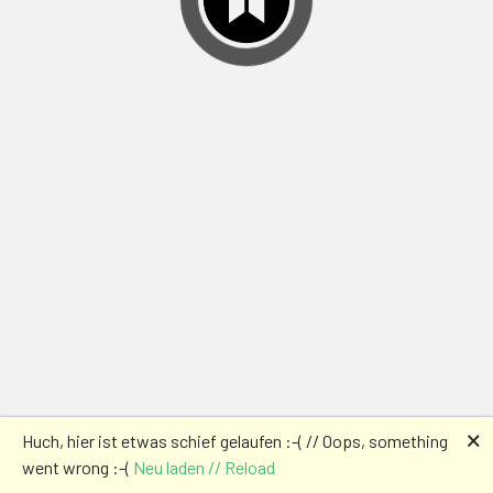
🗙
Huch, hier ist etwas schief gelaufen :-( // Oops, something
went wrong :-(
Neu laden // Reload