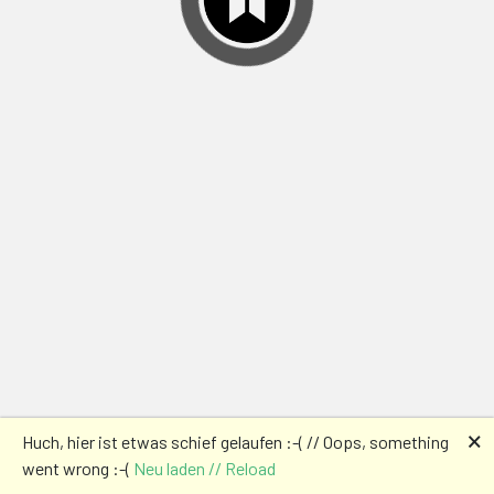
🗙
Huch, hier ist etwas schief gelaufen :-( // Oops, something
went wrong :-(
Neu laden // Reload