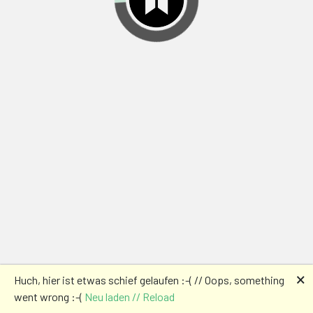
🗙
Huch, hier ist etwas schief gelaufen :-( // Oops, something
went wrong :-(
Neu laden // Reload