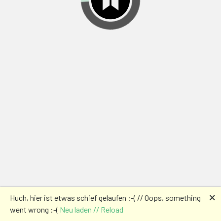
🗙
Huch, hier ist etwas schief gelaufen :-( // Oops, something
went wrong :-(
Neu laden // Reload