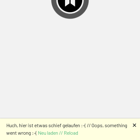
🗙
Huch, hier ist etwas schief gelaufen :-( // Oops, something
went wrong :-(
Neu laden // Reload