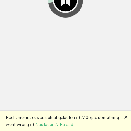
🗙
Huch, hier ist etwas schief gelaufen :-( // Oops, something
went wrong :-(
Neu laden // Reload