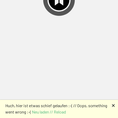
🗙
Huch, hier ist etwas schief gelaufen :-( // Oops, something
went wrong :-(
Neu laden // Reload