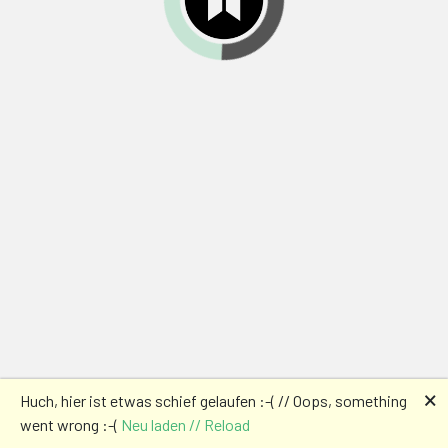
🗙
Huch, hier ist etwas schief gelaufen :-( // Oops, something
went wrong :-(
Neu laden // Reload