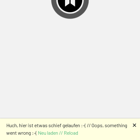
🗙
Huch, hier ist etwas schief gelaufen :-( // Oops, something
went wrong :-(
Neu laden // Reload