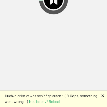
🗙
Huch, hier ist etwas schief gelaufen :-( // Oops, something
went wrong :-(
Neu laden // Reload