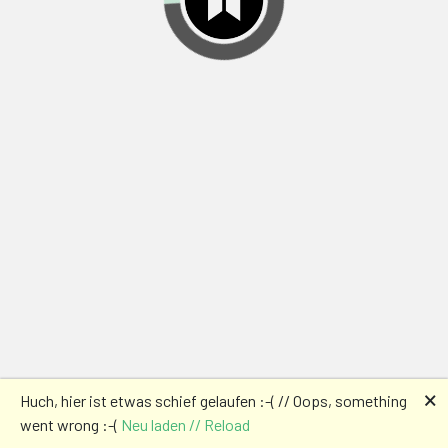
🗙
Huch, hier ist etwas schief gelaufen :-( // Oops, something
went wrong :-(
Neu laden // Reload