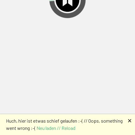
🗙
Huch, hier ist etwas schief gelaufen :-( // Oops, something
went wrong :-(
Neu laden // Reload