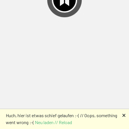
🗙
Huch, hier ist etwas schief gelaufen :-( // Oops, something
went wrong :-(
Neu laden // Reload