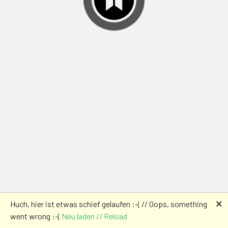
🗙
Huch, hier ist etwas schief gelaufen :-( // Oops, something
went wrong :-(
Neu laden // Reload