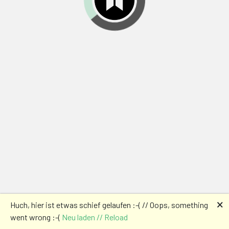
🗙
Huch, hier ist etwas schief gelaufen :-( // Oops, something
went wrong :-(
Neu laden // Reload